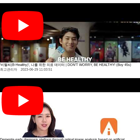
'비헬씨(B-Healthy)', 나를 위한 의료 데이터 | DON'T WORRY, BE HEALTHY! (Boy 45s)
최고관리자 2023-06-29 11:03:51
Dementia early diagnosis platform through retinal image analysis based on artificial