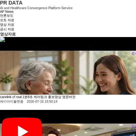
P
R
D
A
T
A
AI and Healthcare Convergence Platform Service
KOR
AP News
언론보도
포토 자료
영상 자료
공시 자료
영상자료
carelink cf real 1분8초 케어링크 홍보영상 영문버전
에이아이플랫폼 2026-07-16 15:50:14