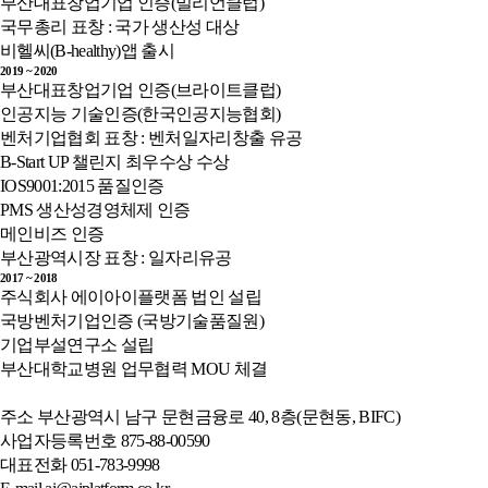
부산대표창업기업 인증(밀리언클럽)
국무총리 표창 : 국가 생산성 대상
비헬씨(B-healthy)앱 출시
2019 ~ 2020
부산대표창업기업 인증(브라이트클럽)
인공지능 기술인증(한국인공지능협회)
벤처기업협회 표창 : 벤처일자리창출 유공
B-Start UP 챌린지 최우수상 수상
IOS9001:2015 품질인증
PMS 생산성경영체제 인증
메인비즈 인증
부산광역시장 표창 : 일자리유공
2017 ~ 2018
주식회사 에이아이플랫폼 법인 설립
국방벤처기업인증 (국방기술품질원)
기업부설연구소 설립
부산대학교병원 업무협력 MOU 체결
주소
부산광역시 남구 문현금융로 40, 8층(문현동, BIFC)
사업자등록번호
875-88-00590
대표전화
051-783-9998