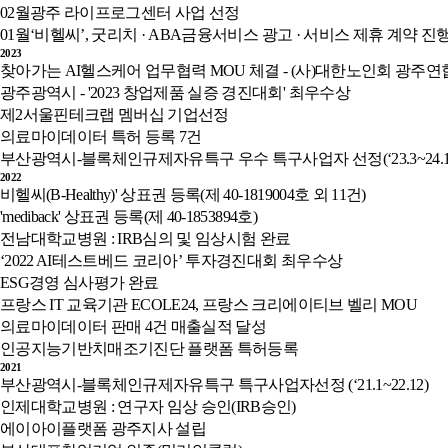
02월
광주 라이프로그센터 사업 선정
01월
‘비헬씨’, 굿리치 · ABA금융서비스 광고 · 서비스 제휴 계약 진
2023
찾아가는 AI헬스케어 업무협력 MOU 체결 - (사)대한노인회 광주
광주광역시 - '2023 창업제품 실증 경진대회' 최우수상
제2서울핀테크랩 멤버십 기업선정
의료마이데이터 특허 등록 7건
부산광역시-블록체인규제자유특구 우수 특구사업자 선정(‘23.3~24.1
2022
비헬씨(B-Healthy)' 상표권 등록(제 40-1819004호 외 11건)
'mediback' 상표권 등록(제 40-1853894호)
전남대학교병원 : IRB심의 및 임상시험 완료
‘2022 AI테스트베드 코리아’ 투자경진대회 최우수상
ESG경영 심사평가 완료
프랑스 IT 교육기관 ECOLE24, 프랑스 크리에이티브 벨리 MOU
의료마이데이터 판매 4건 매출실적 달성
인공지능기반치매조기진단 플랫폼 특허등록
2021
부산광역시-블록체인규제자유특구 특구사업자선정 (‘21.1~22.12)
인제대학교병원 : 연구자 임상 승인(IRB승인)
에이아이플랫폼 광주지사 설립