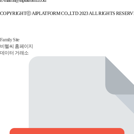
E-mail
ai@aiplatform.co.kr
COPYRIGHTⓒ AIPLATFORM CO.,LTD 2023 ALL RIGHTS RESERV
Family Site
비헬씨 홈페이지
데이터 거래소